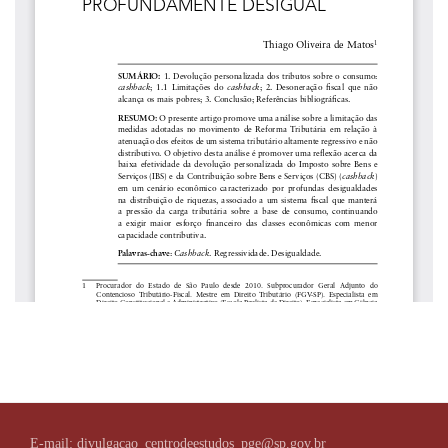
E-mail: divulgacao_centrodeestudos_pge@sp.gov.br