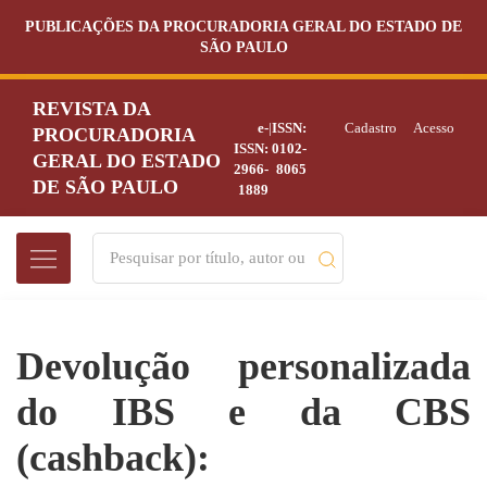
PUBLICAÇÕES DA PROCURADORIA GERAL DO ESTADO DE
SÃO PAULO
REVISTA DA
e-
|
ISSN:
Cadastro
Acesso
PROCURADORIA
ISSN:
0102-
GERAL DO ESTADO
2966-
8065
DE SÃO PAULO
1889
Devolução personalizada
do IBS e da CBS
(cashback):