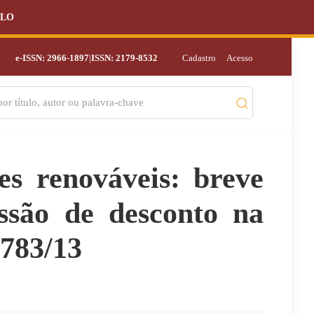
ULO
e-ISSN: 2966-1897
|
ISSN: 2179-8532
Cadastro
Acesso
es renováveis: breve
essão de desconto na
.783/13