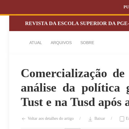
PU
REVISTA DA ESCOLA SUPERIOR DA PGE
ATUAL
ARQUIVOS
SOBRE
Comercialização de 
análise da política
Tust e na Tusd após 
Voltar aos detalhes do artigo
Baixar
En