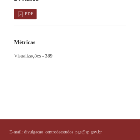
PDF
Métricas
Visualizações -
389
E-mail: divulgacao_centrodeestudos_pge@sp.gov.br