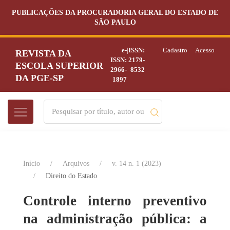
PUBLICAÇÕES DA PROCURADORIA GERAL DO ESTADO DE
SÃO PAULO
e-
|
ISSN:
Cadastro
Acesso
REVISTA DA
ISSN:
2179-
ESCOLA SUPERIOR
2966-
8532
DA PGE-SP
1897
Início
Arquivos
v. 14 n. 1 (2023)
Direito do Estado
Controle interno preventivo
na administração pública: a